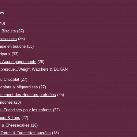
es
40)
 Biscuits
(37)
ndividuels
(36)
ise en bouche
(33)
cipaux
(33)
ou Accompagnements
(28)
 presque...Weight Watchers & DUKAN
u Chocolat
(27)
ocolats & Mignardises
(27)
ssement des Recettes préférées
(25)
rioches
(23)
u Friandises pour les enfants
(22)
ours & Tags
(22)
s & Cheesecakes
(18)
 Tartes & Tartelettes sucrées
(18)