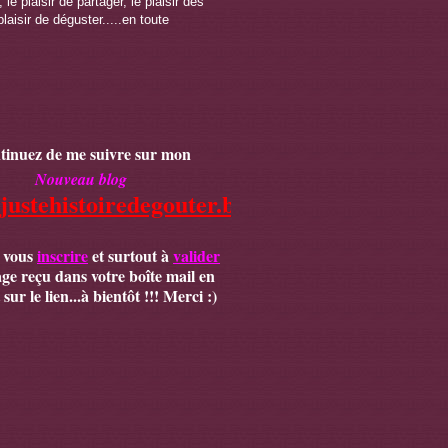
 le plaisir de partager, le plaisir des
plaisir de déguster.....en toute
tinuez de me suivre sur mon
Nouveau blog
/justehistoiredegouter.blogspot.fr
,
 vous
inscrire
et surtout à
valider
age reçu dans votre boîte mail en
sur le lien...à bientôt !!! Merci :)