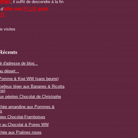
rimer
, il suffit de descendre à la fin
aller sur
PLUS
puis
 d'
ER
e visites
 Récents
é d'adresse de blog...
u départ...
 Pomme & Kiwi WW (sans beurre)
elleux léger aux Bananes & Ricotta
re)
ux pépites Chocolat de Christophe
ochée amandine aux Pommes &
es
nies Chocolat-Framboises
r au Chocolat & Poires WW
chée aux Pralines roses