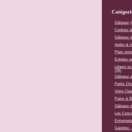
Catégori
Gâteaux
(
Cookies &
Gâteaux i
Apéro & m
Plats prin
Entrées 
Légers ou
(28)
Gâteaux a
Petits Ch
Votre Cla
Pains & B
Gâteaux o
Les Conc
Entremet
Galettes -