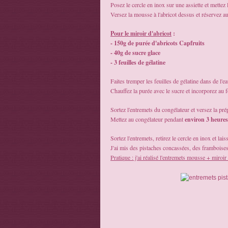
Posez le cercle en inox sur une assiette et mettez l
Versez la mousse à l'abricot dessus et réservez a
Pour le miroir d'abricot
:
- 150g de purée d'abricots Capfruits
- 40g de sucre glace
- 3 feuilles de gélatine
Faites tremper les feuilles de gélatine dans de l'e
Chauffez la purée avec le sucre et incorporez au fo
Sortez l'entremets du congélateur et versez la pré
Mettez au congélateur pendant
environ 3 heures
Sortez l'entremets, retirez le cercle en inox et la
J'ai mis des pistaches concassées, des framboises,
Pratique : j'ai réalisé l'entremets mousse + miroir