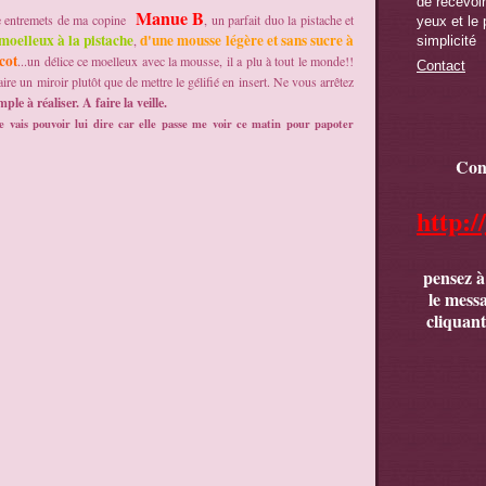
de recevoir,
Manue B
e entremets de ma copine
, un parfait duo la pistache et
yeux et le 
 moelleux à la pistache
d'une mousse légère et sans sucre à
,
simplicité
cot
...un délice ce moelleux avec la mousse, il a plu à tout le monde!!
Contact
 faire un miroir plutôt que de mettre le gélifié en insert. Ne vous arrêtez
mple à réaliser. A faire la veille.
 je vais pouvoir lui dire car elle passe me voir ce matin pour papoter
Con
http:/
pensez à
le mess
cliquant 