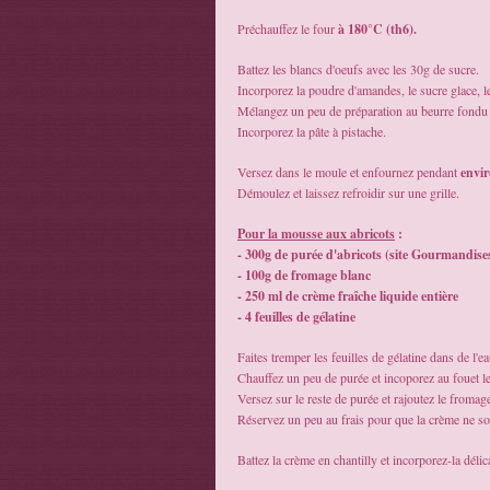
Préchauffez le four
à 180°C (th6).
Battez les blancs d'oeufs avec les 30g de sucre.
Incorporez la poudre d'amandes, le sucre glace, le
Mélangez un peu de préparation au beurre fondu
Incorporez la pâte à pistache.
Versez dans le moule et enfournez pendant
envi
Démoulez et laissez refroidir sur une grille.
Pour la mousse aux abricots
:
- 300g de purée d'abricots (site Gourmandises
- 100g de fromage blanc
- 250 ml de crème fraîche liquide entière
- 4 feuilles de gélatine
Faites tremper les feuilles de gélatine dans de l'e
Chauffez un peu de purée et incoporez au fouet les
Versez sur le reste de purée et rajoutez le froma
Réservez un peu au frais pour que la crème ne soi
Battez la crème en chantilly et incorporez-la délic