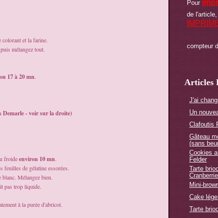
imp
Pour
de l'article,
IMPRIM
 colorant et la farine.
compteur d
 puis mélangez tout.
ron 17 à 20 mn
.
Articles
J'ai chang
Un nouvea
 Demarle - voir sur la droite)
Clafoutis
Gâteau mo
(sans beur
Cookies a
au froide
environ 10 mn
.
Felder
 feuilles de gélatine essorées.
Tarte bri
Cranberri
ge blanc. Mélangez bien.
Mini-brow
t pas trop liquide.
Cake lége
atement à la purée d'abricot.
Tarte brio