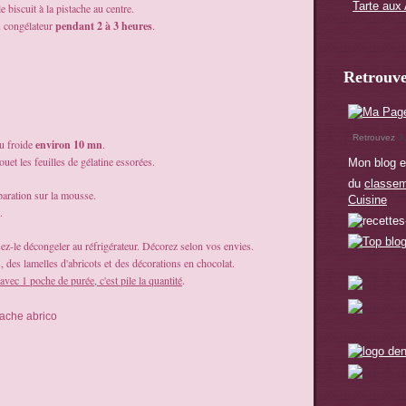
Tarte au
e biscuit à la pistache au centre.
u congélateur
pendant 2 à 3 heures
.
Retrouve
Retrouvez
J
au froide
environ 10 mn
.
uet les feuilles de gélatine essorées.
Mon blog e
du
classem
paration sur la mousse.
Cuisine
.
issez-le décongeler au réfrigérateur. Décorez selon vos envies.
 des lamelles d'abricots et
des décorations en chocolat.
 avec 1 poche de purée, c'est pile la quantité
.