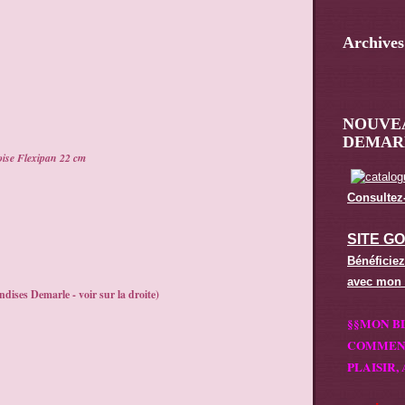
Archives
NOUVE
DEMARL
oise Flexipan 22 cm
Consultez-
SITE G
Bénéficiez
avec mon
ndises Demarle - voir sur la droite)
§§MON B
COMMENT
PLAISIR, 