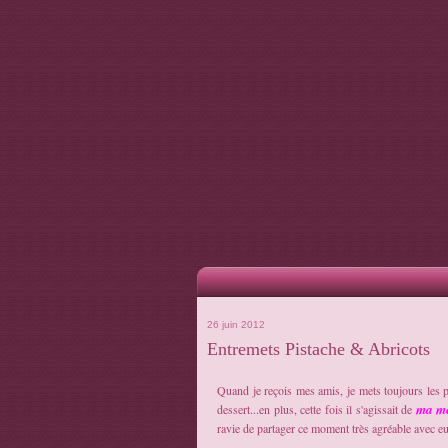
26 juin 2012
Entremets Pistache & Abricots
Quand je reçois mes amis, je mets toujours les p
ma me
dessert...en plus, cette fois il s'agissait de
ravie de partager ce moment très agréable avec eu