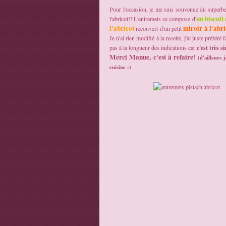
Pour l'occasion, je me suis souvenue du superb
un biscuit
l'abricot!! L'entremets se compose d'
l'abricot
miroir à l'abri
recouvert d'un petit
Je n'ai rien modifié à la recette, j'ai juste préféré
pas à la longueur des indications car
c'est très si
Merci Manue, c'est à refaire!
(d'ailleurs
cuisine :)