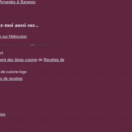
x Amandes & Bananes
z-moi aussi sur...
uste histoire de gouter
sur
Hellocoton
st
ent des blogs cuisine
de
Recettes de