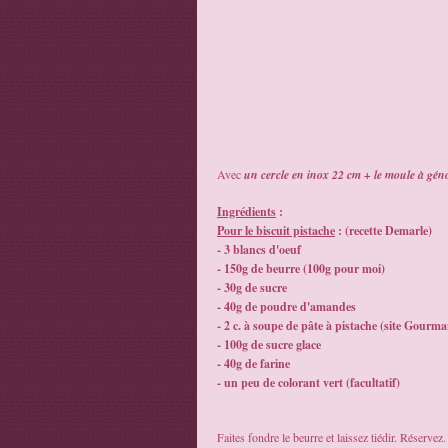
Avec
un cercle en inox 22 cm + le moule à gén
Ingrédients
:
Pour le biscuit pistache
: (recette Demarle)
- 3 blancs d'oeuf
- 150g de beurre (100g pour moi)
- 30g de sucre
- 40g de poudre d'amandes
- 2 c. à soupe de pâte à pistache (site Gourma
- 100g de sucre glace
- 40g de farine
- un peu de colorant vert (facultatif)
Faites fondre le beurre et laissez tiédir. Réservez.