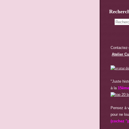
Recherc
Contactez-
Atelier Cu
"Juste hist
à la
15èm
Pensez à v
pour ne lou
(cochez "p