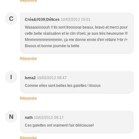
Répondre
C
Créa&#039;Délices
10/02/2012 10:01
Waaaaoooouh !! Ils sont trooooop beaux, bravo et merci pour
cette belle réalisation et le clin d'oeil, je suis très heureurse !!!
Mmmmmmmmmmmm, ça me donne envie d'en refaire !<br />
Bisous et bonne journée la belle
Répondre
I
Isma2
10/02/2012 09:47
Comme elles sont belles tes galettes ! bisous
Répondre
N
nath
10/02/2012 09:17
Ces galettes ont vraiment l'air délicieuse!
Répondre