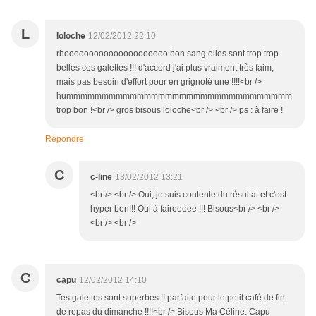
L
loloche
12/02/2012 22:10
rhooooooooooooooooooooo bon sang elles sont trop trop
belles ces galettes !!! d'accord j'ai plus vraiment très faim,
mais pas besoin d'effort pour en grignoté une !!!!<br />
hummmmmmmmmmmmmmmmmmmmmmmmmmmmmmmm
trop bon !<br /> gros bisous loloche<br /> <br /> ps : à faire !
Répondre
C
c-line
13/02/2012 13:21
<br /> <br /> Oui, je suis contente du résultat et c'est
hyper bon!!! Oui à faireeeee !!! Bisous<br /> <br />
<br /> <br />
C
capu
12/02/2012 14:10
Tes galettes sont superbes !! parfaite pour le petit café de fin
de repas du dimanche !!!!<br /> Bisous Ma Céline. Capu