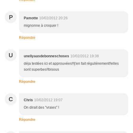
P
Pamotte
10/02/2012 20:26
mignonne à croquer !
Répondre
U
uneliyaasdebonneschoses
10/02/2012 19:38
déja testées ici et approuvées!!!j'en fait régulièrement!!elles
sont superbes!!bisous
Répondre
C
Chris
10/02/2012 19:07
On dirait des "vraies" !
Répondre