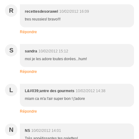
R
recettesdesorawel
10/02/2012 16:09
tres reussies! bravo!!!
Répondre
S
sandra
10/02/2012 15:12
moi je les adore toutes dorées...hum!
Répondre
L
L&#039;antre des gourmets
10/02/2012 14:38
miam ca m'a l'air super bon ! j'adore
Répondre
N
NS
10/02/2012 14:01
Très appétissantes tes galettes!