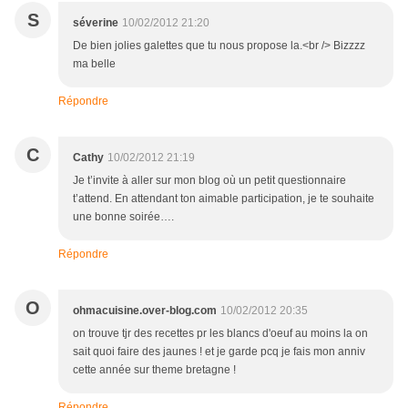
S
séverine
10/02/2012 21:20
De bien jolies galettes que tu nous propose la.<br /> Bizzzz
ma belle
Répondre
C
Cathy
10/02/2012 21:19
Je t’invite à aller sur mon blog où un petit questionnaire
t’attend. En attendant ton aimable participation, je te souhaite
une bonne soirée….
Répondre
O
ohmacuisine.over-blog.com
10/02/2012 20:35
on trouve tjr des recettes pr les blancs d'oeuf au moins la on
sait quoi faire des jaunes ! et je garde pcq je fais mon anniv
cette année sur theme bretagne !
Répondre