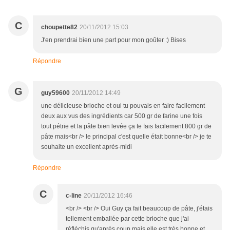
C
choupette82
20/11/2012 15:03
J'en prendrai bien une part pour mon goûter :) Bises
Répondre
G
guy59600
20/11/2012 14:49
une délicieuse brioche et oui tu pouvais en faire facilement
deux aux vus des ingrédients car 500 gr de farine une fois
tout pétrie et la pâte bien levée ça te fais facilement 800 gr de
pâte mais<br /> le principal c'est quelle était bonne<br /> je te
souhaite un excellent après-midi
Répondre
C
c-line
20/11/2012 16:46
<br /> <br /> Oui Guy ça fait beaucoup de pâte, j'étais
tellement emballée par cette brioche que j'ai
réfléchis qu'après coup mais elle est très bonne et