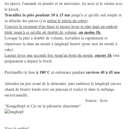
les épices, l'amande en poudre et en morceaux, les noix et le raisins avec
le kirsch.
Travaillez la pâte pendant 10 à 15 mn
jusqu'à ce qu'elle soit souple et
se détache des parois (j'ai
utilisé le pétrin du robot
).
Couvrez le récipient d'un linge et laissez lever la pâte dans un endroit
au moins 1h
tiède jusqu'à ce qu'elle ait doublé de volume,
.
Lorsque la pâte a doublé de volume, travaillez la rapidement et
répartissez la dans un moule à langhopf beurré (pour moi un moule à
cake).
encore 1h
Laissez lever une seconde fois jusqu'au bord du moule,
(ma
préparation a dépacé le bord).
à 180°C
environ 40 à 45 mn
Préchauffez le four
et enfournez pendant
.
Attendez un peu avant de le démouler, puis enduisez le langhopf encore
chaud de beurre fondu avec un pinceau et roulez le dans le mélange
sucre/cannelle.
Source : livre
"Kougelhopf et Cie ou la pâtisserie alsacienne"
Vive le goûter!