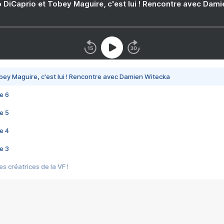
 DiCaprio et Tobey Maguire, c'est lui ! Rencontre avec Dam
bey Maguire, c'est lui ! Rencontre avec Damien Witecka
e 6
e 5
e 4
e 3
s créatrices de la VF !
e 2
e 1
e Mektoub My Love arrive enfin ! Rencontre avec Shaïn Boumedine et Sal