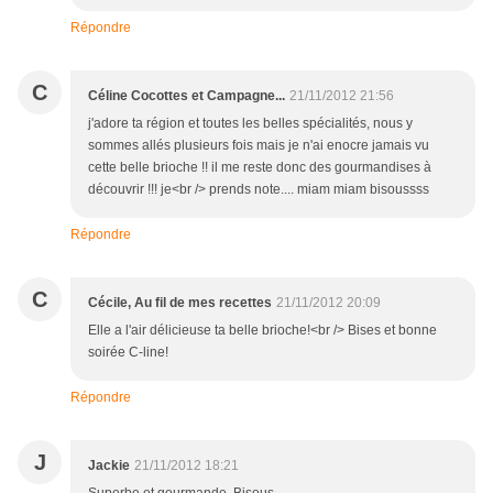
Répondre
C
Céline Cocottes et Campagne...
21/11/2012 21:56
j'adore ta région et toutes les belles spécialités, nous y
sommes allés plusieurs fois mais je n'ai enocre jamais vu
cette belle brioche !! il me reste donc des gourmandises à
découvrir !!! je<br /> prends note.... miam miam bisoussss
Répondre
C
Cécile, Au fil de mes recettes
21/11/2012 20:09
Elle a l'air délicieuse ta belle brioche!<br /> Bises et bonne
soirée C-line!
Répondre
J
Jackie
21/11/2012 18:21