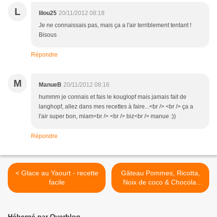
L
lilou25
20/11/2012 08:18
Je ne connaissais pas, mais ça a l'air terriblement tentant !
Bisous
Répondre
M
ManueB
20/11/2012 08:16
hummm je connais et fais le kouglopf mais jamais fait de
langhopf, allez dans mes recettes à faire...<br /> <br /> ça a
l'air super bon, miam<br /> <br /> biz<br /> manue :))
Répondre
< Glace au Yaourt - recette
Gâteau Pommes, Ricotta,
facile
Noix de coco & Chocolat
(sans beurre) >
Hébergé par Overblog