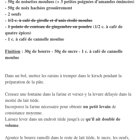
- 50g de noisettes moulues (+ 3 petites poignées d'amandes émincées)
- 50g de noix hachées grossièrement
- 2 oeufs
-
1/2 c. à café de girofle et d'anis étoilé moulus
-
1 pointe de couteau de gingembre en poudre
(1/2 c. à café de
quatre épices)
- 1 c. à café de cannelle moulue
Finition
: 30g de beurre - 50g de sucre - 1 c. à café de cannelle
moulue
Dans un bol, mettez les raisins à tremper dans le kirsch pendant la
préparation de la pâte.
Creusez une fontaine dans la farine et versez-y la levure délayée dans la
moitié du lait tiède.
un petit levain
Incorporez la farine nécessaire pour obtenir
de
consistance moyenne.
qu'il ait doublé de
Laissez lever dans un endroit tiède jusqu'à ce
volume
.
Ajoutez le beurre ramolli dans le reste de lait tiède, le sucre, les oeufs,