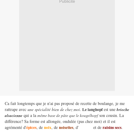
Publicité
Ca fait longtemps que je n'ai pas proposé de recette de boulange, je me
rattrape avec
une spécialité bien de chez moi
.
Le langhopf
est une
brioche
qui a la
son cousin. La
alsacienne
même base de pâte que le kougelhopf
différence? Sa forme est allongée, ondulée (pas chez moi) et il est
agrémenté d'
épices
, de
noix
, de
noisettes
, d'
amande
et de
raisins secs
.