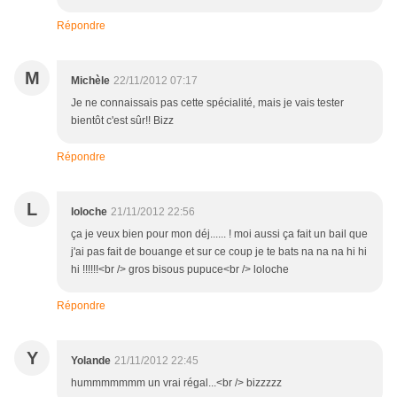
Répondre
M
Michèle
22/11/2012 07:17
Je ne connaissais pas cette spécialité, mais je vais tester
bientôt c'est sûr!! Bizz
Répondre
L
loloche
21/11/2012 22:56
ça je veux bien pour mon déj...... ! moi aussi ça fait un bail que
j'ai pas fait de bouange et sur ce coup je te bats na na na hi hi
hi !!!!!!<br /> gros bisous pupuce<br /> loloche
Répondre
Y
Yolande
21/11/2012 22:45
hummmmmmm un vrai régal...<br /> bizzzzz