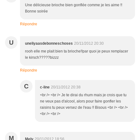
Une délicieuse brioche bien gonflée comme je les aime !!
Bonne soirée
Répondre
U
uneliyaasdebonneschoses
20/11/2012 20:30
rooh elle me plait bien ta brioche!!par quoi je peux remplacer
le kirsch?????bizzz
Répondre
C
c-line
20/11/2012 20:38
<br /> <br /> Je te dirai du rhum mais je crois que tu
ne veux pas d'alcool, alors pour faire gonfler les
raisins tu peux versez de l'eau !! Bisous <br /> <br />
<br /> <br />
M
Mely
20/11/2012 18:56