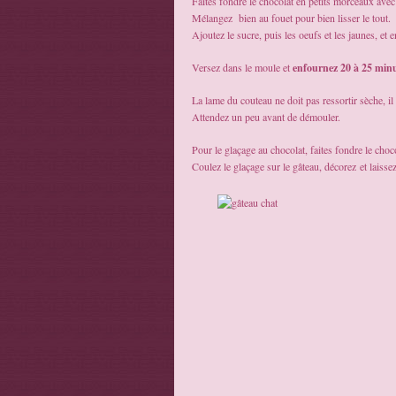
Faites fondre le chocolat en petits morceaux avec
Mélangez bien au fouet pour bien lisser le tout.
Ajoutez le sucre, puis les oeufs et les jaunes, et en
Versez dans le moule et
enfournez 20 à 25 min
La lame du couteau ne doit pas ressortir sèche, il 
Attendez un peu avant de démouler.
Pour le glaçage au chocolat, faites fondre le cho
Coulez le glaçage sur le gâteau, décorez et laissez