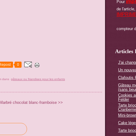
imp
Pour
de l'article,
IMPRIM
compteur d
Articles
J'ai chang
Repost
0
Un nouvea
Clafoutis
m
dans
gâteaux ou friandises pour les enfants
Gâteau mo
(sans beur
Cookies a
Felder
Marbré chocolat blanc-framboise >>
Tarte bri
Cranberri
Mini-brow
Cake lége
Tarte brio