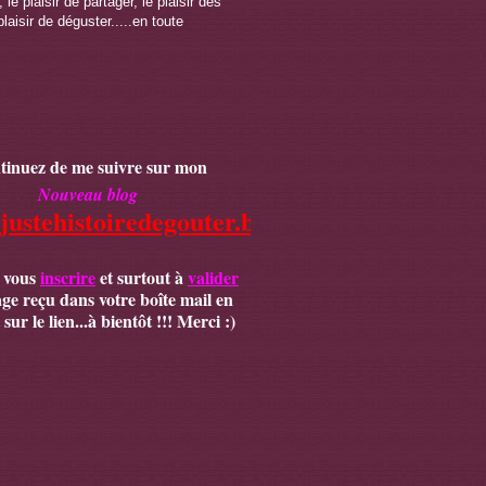
 le plaisir de partager, le plaisir des
plaisir de déguster.....en toute
tinuez de me suivre sur mon
Nouveau blog
/justehistoiredegouter.blogspot.fr
,
 vous
inscrire
et surtout à
valider
age reçu dans votre boîte mail en
sur le lien...à bientôt !!! Merci :)