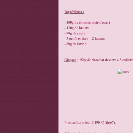
Ingrédients :
- 200g de chocolat noir dessert
- 110g de beurre
- 90g de sucre
- 3 oeufs entiers + 2 jaunes
- 60g de farine
Glaçage
: 150g de chocolat dessert + 3 cuillèr
Préchauffez le four
à 190°C (th6/7)
.