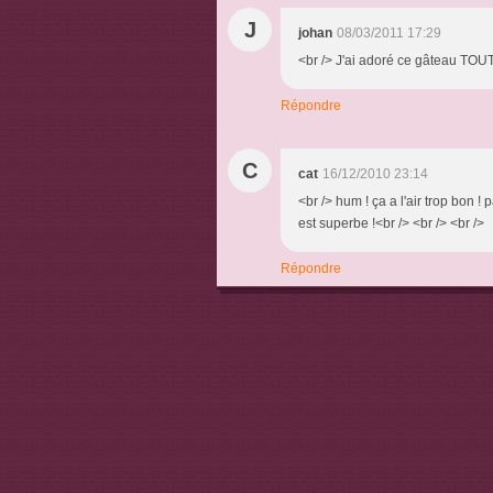
J
johan
08/03/2011 17:29
<br /> J'ai adoré ce gâteau TOUT 
Répondre
C
cat
16/12/2010 23:14
<br /> hum ! ça a l'air trop bon ! 
est superbe !<br /> <br /> <br />
Répondre