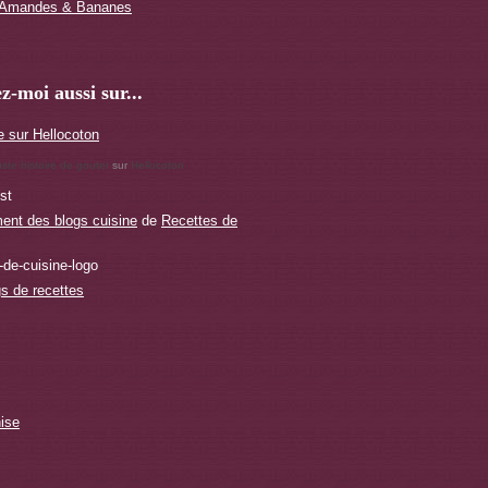
x Amandes & Bananes
z-moi aussi sur...
uste histoire de gouter
sur
Hellocoton
st
ent des blogs cuisine
de
Recettes de