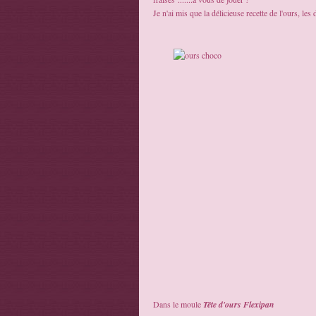
Je n'ai mis que la délicieuse recette de l'ours, le
Dans le moule
Tête d'ours Flexipan