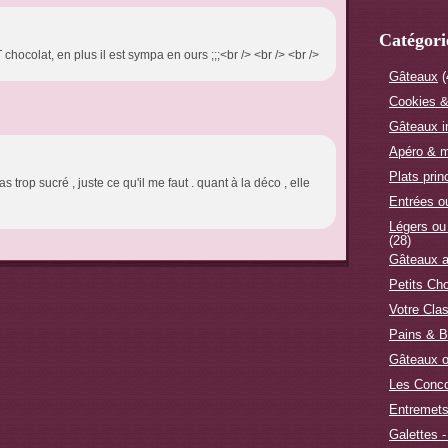
Catégori
chocolat, en plus il est sympa en ours ;;;<br /> <br /> <br />
Gâteaux
(
Cookies &
Gâteaux i
Apéro & m
Plats prin
pas trop sucré , juste ce qu'il me faut . quant à la déco , elle
Entrées 
Légers ou
(28)
Gâteaux a
Petits Ch
Votre Cla
Pains & B
Gâteaux o
Les Conc
Entremet
Galettes -