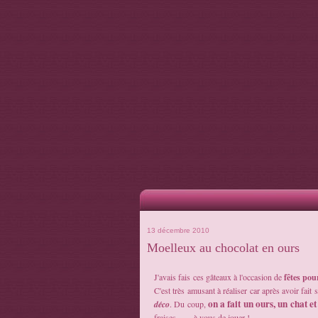
13 décembre 2010
Moelleux au chocolat en ours
J'avais fais ces gâteaux à l'occasion de
fêtes pou
C'est très amusant à réaliser car après avoir fait 
on a fait un ours, un chat et
déco
. Du coup,
fraises .......à vous de jouer !