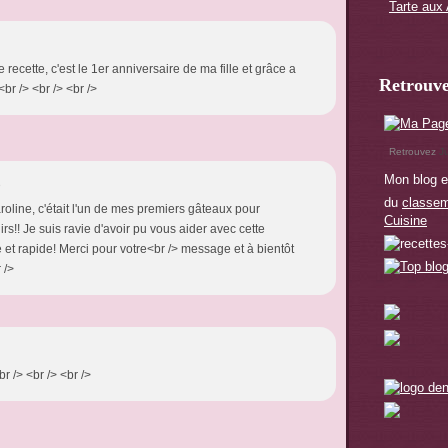
Tarte au
e recette, c'est le 1er anniversaire de ma fille et grâce a
Retrouve
br /> <br /> <br />
Retrouvez
J
Mon blog e
8
du
classem
roline, c'était l'un de mes premiers gâteaux pour
Cuisine
rs!! Je suis ravie d'avoir pu vous aider avec cette
le et rapide! Merci pour votre<br /> message et à bientôt
 />
r /> <br /> <br />