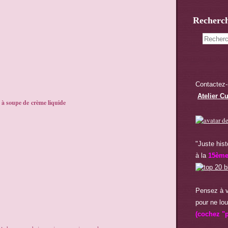
Recherc
Contactez-
Atelier Cu
e à soupe de
crème liquide
"Juste hist
à la
15èm
Pensez à v
pour ne lou
(cochez "p