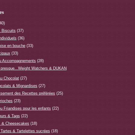
es
40)
 Biscuits
(37)
ndividuels
(36)
ise en bouche
(33)
cipaux
(33)
ou Accompagnements
(28)
 presque...Weight Watchers & DUKAN
u Chocolat
(27)
ocolats & Mignardises
(27)
ssement des Recettes préférées
(25)
rioches
(23)
u Friandises pour les enfants
(22)
ours & Tags
(22)
s & Cheesecakes
(18)
 Tartes & Tartelettes sucrées
(18)