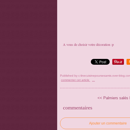
A vous de choisir votre décoration :p
Published by c-linecuisinepoursesamis.over-blog.co
commenter cet article
…
<< Palmiers salés
commentaires
Ajouter un commentaire