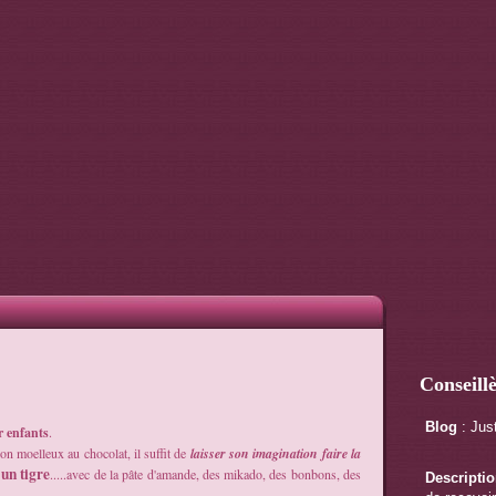
Conseill
Blog
: Jus
r enfants
.
son moelleux au chocolat, il suffit de
laisser son imagination faire la
 un tigre
.....avec de la pâte d'amande, des mikado, des bonbons, des
Descripti