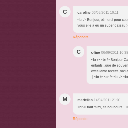
C
caroline
06/09/2011 10:11
<br /> Bonjour, et merci pour cett
vous elle a eu un super gâteau:)<
Répondre
C
c-line
06/09/2011 10:3
<br /> <br /> Bonjour Ca
enfants...que de souveni
excellente recette, faci
:) <br /> <br /> <br /> <br
M
mariellen
14/04/2011 21:01
<br /> tout mimi, ce nounours ...<b
Répondre