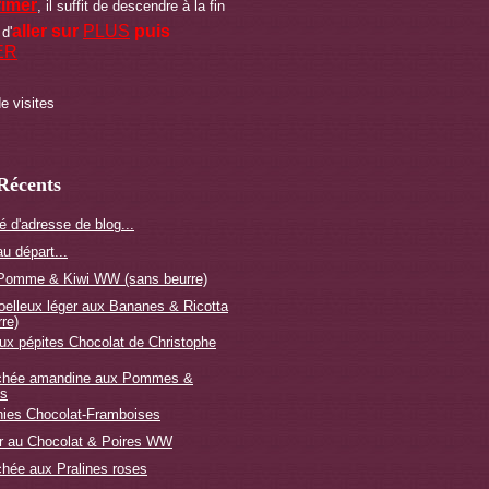
rimer
, il suffit de descendre à la fin
aller sur
PLUS
puis
 d'
ER
e visites
 Récents
é d'adresse de blog...
u départ...
 Pomme & Kiwi WW (sans beurre)
elleux léger aux Bananes & Ricotta
re)
ux pépites Chocolat de Christophe
ochée amandine aux Pommes &
es
nies Chocolat-Framboises
r au Chocolat & Poires WW
chée aux Pralines roses