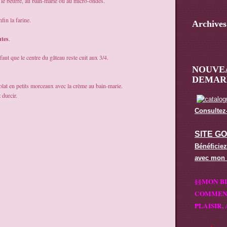
 le beurre, au bain-marie ou au micro-ondes.
fin la farine.
Archives
utes
.
faut que le centre du gâteau reste cuit aux 3/4.
NOUVE
DEMARL
colat en petits morceaux avec la crème au bain-marie.
 durcir.
Consultez-
SITE G
Bénéficiez
avec mon
§§MON B
COMMENT
PLAISIR, 