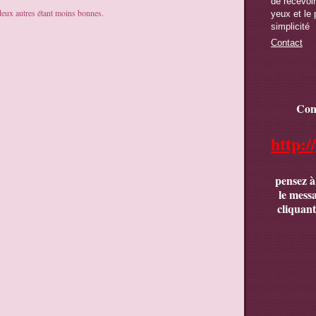
de recevoir,
s deux autres étant moins bonnes.
yeux et le 
simplicité
Contact
Con
http:/
pensez à
le mess
cliquant 